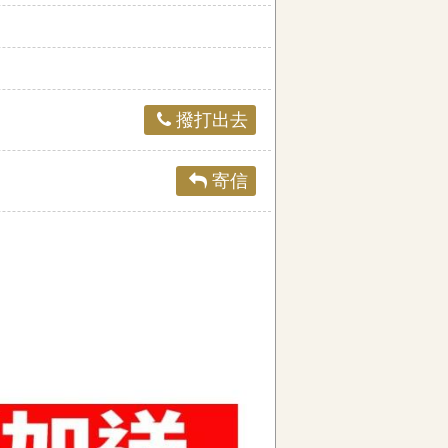
撥打出去
寄信