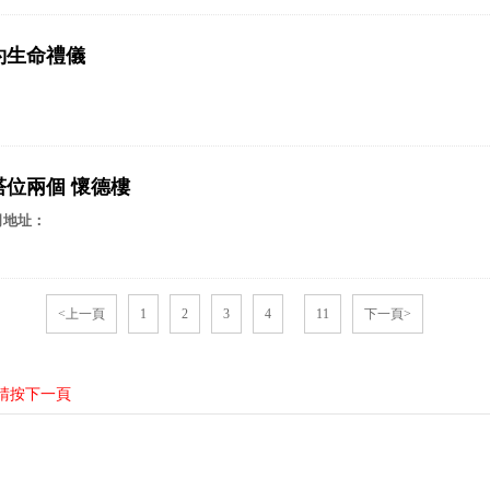
約生命禮儀
塔位兩個 懷德樓
司地址：
<上一頁
1
2
3
4
...
11
下一頁>
請按下一頁