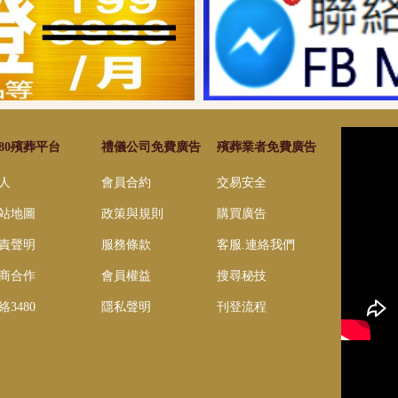
480殯葬平台
禮儀公司免費廣告
殯葬業者免費廣告
人
會員合約
交易安全
站地圖
政策與規則
購買廣告
責聲明
服務條款
客服.連絡我們
商合作
會員權益
搜尋秘技
絡3480
隱私聲明
刊登流程