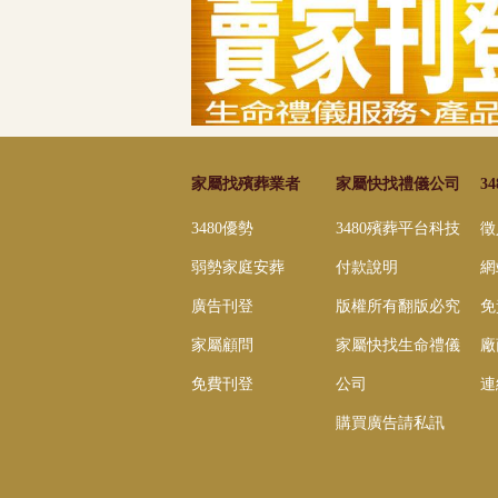
家屬找殯葬業者
家屬快找禮儀公司
3
3480優勢
3480殯葬平台科技
徵
弱勢家庭安葬
付款說明
網
廣告刊登
版權所有翻版必究
免
家屬顧問
家屬快找生命禮儀
廠
免費刊登
公司
連
購買廣告請私訊