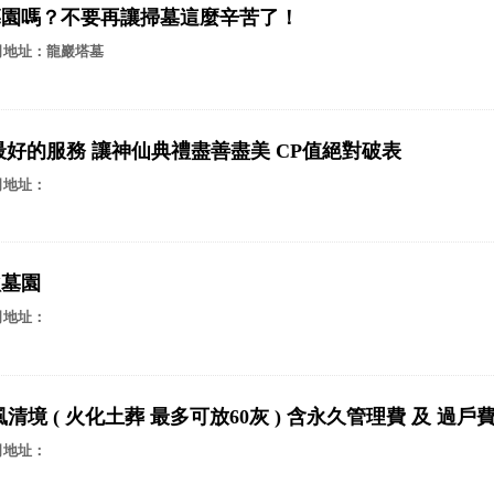
墓園嗎？不要再讓掃墓這麼辛苦了！
司地址：龍巖塔墓
最好的服務 讓神仙典禮盡善盡美 CP值絕對破表
司地址：
秋墓園
司地址：
清境 ( 火化土葬 最多可放60灰 ) 含永久管理費 及 過戶
司地址：