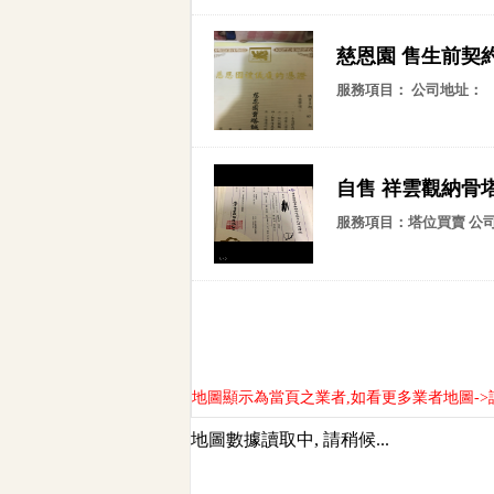
慈恩園 售生前契
服務項目： 公司地址：
自售 祥雲觀納骨
服務項目：塔位買賣 公
地圖顯示為當頁之業者,如看更多業者地圖->
地圖數據讀取中, 請稍候...